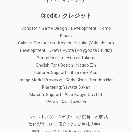
イト・キュレーター）
Credit / クレジット
Concept / Game Design / Development : Tomo
Kihara
Cabinet Production : Kokubu Yusuke (Yukuido Ltd)
Development : Okawa Ryota (Polygoose Studio)
Sound Design : Higashi Takumi
English Font Design : Nagao Zin
Editorial Support : Shirayone Kou
Image Model Provision : Cody Claus, Brandon Neri
Plastering: Yawata Sakan
Material Support : Aica Kogyo Co., Ltd.
Photo : Aya Kawachi
コンセプト／ゲームデザイン／開発：木原 共
筐体製作：国部 優介 (ゆくい堂株式会社)
開発：大河遼太 (Polygoose Studio)